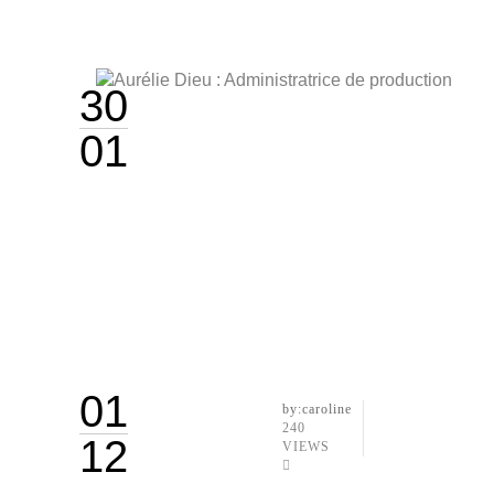
30
01
01
by:caroline
240
12
VIEWS