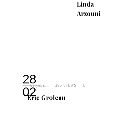
Linda
Arzouni
28
by:yohann
296 VIEWS
02
Eric Groleau