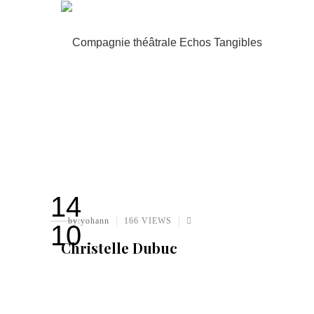
14
by:yohann
166 VIEWS
10
Christelle Dubuc