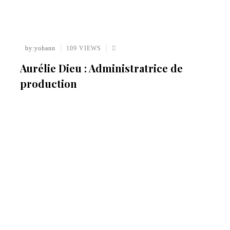
by:yohann
109 VIEWS
Aurélie Dieu : Administratrice de
production